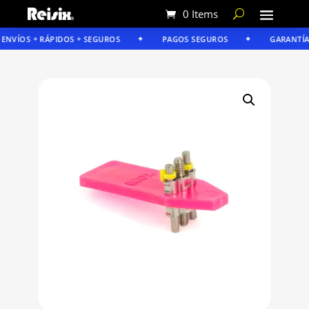
0 Items
NVÍOS + RÁPIDOS + SEGUROS
PAGOS SEGUROS
GARANTÍA R