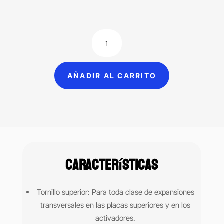
$80.00.
$40.00.
Tornillo
de
expansión
Leone
AÑADIR AL CARRITO
cantidad
Características
Tornillo superior: Para toda clase de expansiones
transversales en las placas superiores y en los
activadores.