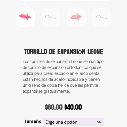
Tornillo de expansión Leone
Los tornillos de expansión Leone son un tipo
de tornillo de expansión ortodóntico que se
utiliza para crear espacio en el arco dental.
Están hechos de acero inoxidable y tienen
un diseño de doble hélice que les permite
expandirse gradualmente.
Original
Current
$
80.00
$
40.00
price
price
was:
is:
Tamaño