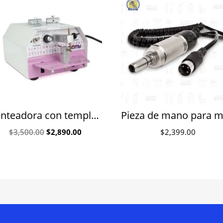
Punteadora con templador para ortodoncia
Original
Current
$
3,500.00
$
2,890.00
$
2,399.00
price
price
was:
is:
$3,500.00.
$2,890.00.