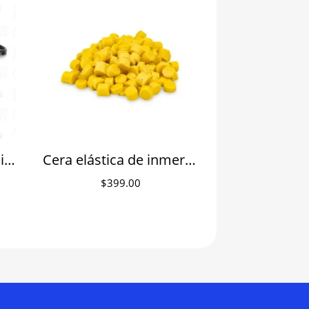
Pieza de mano para micromotor tipo E
Cera elástica de inmersión para sumergir Dipping Wax para cofias de cera Denti-Cast 125 g
$
399.00