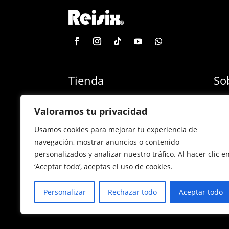
Tienda
So
Categoría de productos
Blog
Valoramos tu privacidad
Marcas
Con
Usamos cookies para mejorar tu experiencia de
¡Las mejores ofertas!
Con
navegación, mostrar anuncios o contenido
personalizados y analizar nuestro tráfico. Al hacer clic e
Back to school
Sucu
‘Aceptar todo’, aceptas el uso de cookies.
Personalizar
Rechazar todo
Aceptar todo
Política de privacidad