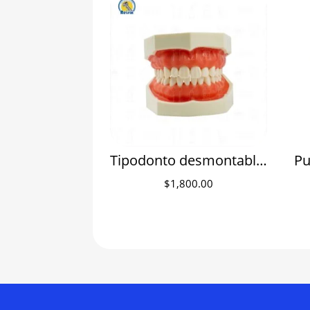
Tipodonto desmontable de encía suave tipo Nissi con Articulación Metálica
$
1,800.00