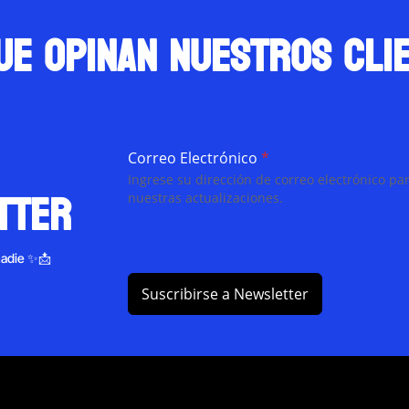
ue opinan nuestros cli
Correo Electrónico
*
Ingrese su dirección de correo electrónico par
tter
nuestras actualizaciones.
nadie ✨📩
Suscribirse a Newsletter