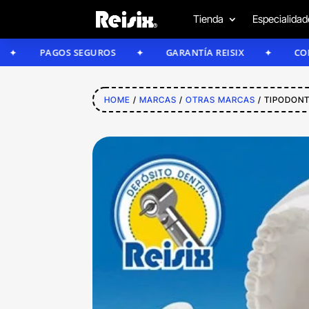
Tienda
Especialidad
PAGOS SEGUROS
GARANTÍA REISIX
CONFÍA EN 
HOME
/
MARCAS
/
OTRAS MARCAS
/ TIPODON