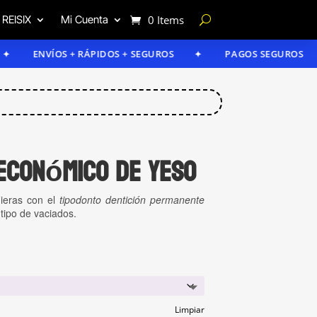
 REISIX
Mi Cuenta
0 Items
NVÍOS + RÁPIDOS + SEGUROS
PAGOS SEGUROS
económico de yeso
uieras con el
tipodonto dentición permanente
tipo de vaciados.
Limpiar