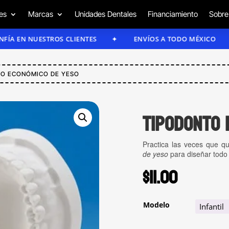
es
Marcas
Unidades Dentales
Financiamiento
Sobre
NUESTROS CLIENTES
ENVÍOS A TODO MÉXICO
E
TO ECONÓMICO DE YESO
Tipodonto 
Practica las veces que q
de yeso
para diseñar todo 
$
11.00
Modelo