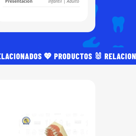
Presentación
Infantil | Adulto
ELACIONADOS 💖 PRODUCTOS 🐰 RELACIO