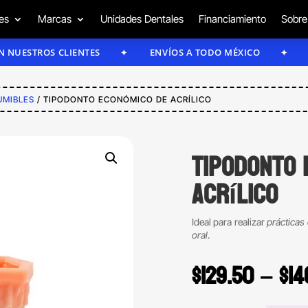
es
Marcas
Unidades Dentales
Financiamiento
Sobre
TROS CLIENTES
ENVÍOS A TODO MÉXICO
ENVÍO
UMIBLES
/ TIPODONTO ECONÓMICO DE ACRÍLICO
Tipodonto 
acrílico
Ideal para realizar
prácticas
oral
.
$
129.50
–
$
14