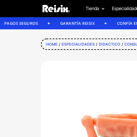
Tienda
Especialidad
S SEGUROS
GARANTÍA REISIX
CONFÍA EN NUES
HOME
/
ESPECIALIDADES
/
DIDACTICO
/
CONS