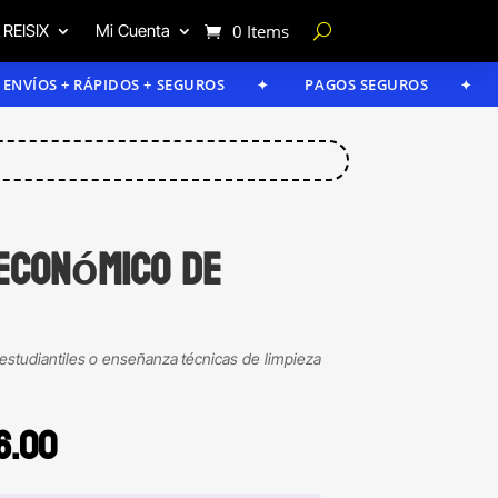
 REISIX
Mi Cuenta
0 Items
S + RÁPIDOS + SEGUROS
PAGOS SEGUROS
GARAN
económico de
 estudiantiles o enseñanza técnicas de limpieza
Price
6.00
range: