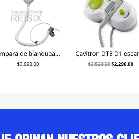
Lámpara de blanqueamiento digital Aser para unidad
Original
Cu
$
3,990.00
$
3,500.00
$
2,290.00
price
pr
was:
is:
$3,500.00.
$2