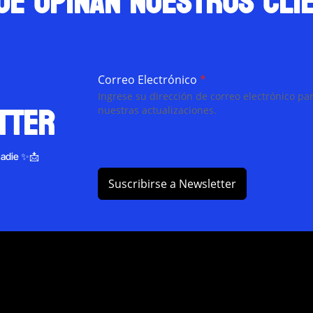
ue opinan nuestros cli
Correo Electrónico
*
Ingrese su dirección de correo electrónico par
tter
nuestras actualizaciones.
nadie ✨📩
Suscribirse a Newsletter