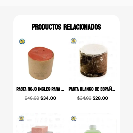
PRODUCTOS RELACIONADOS
PASTA ROJO INGLES PARA PULIR METAL 200 GR.
PASTA BLANCO DE ESPAÑA PARA PULIR ACRÍLICOS 200 GR.
Original
Current
Original
Current
$
40.00
$
34.00
$
34.00
$
28.00
price
price
price
price
was:
is:
was:
is:
$40.00.
$34.00.
$34.00.
$28.00.