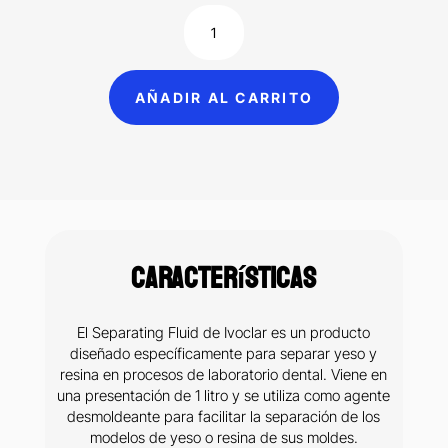
Separating
Fluid
separador
AÑADIR AL CARRITO
para
yeso-
resina
Ivoclar
1
litro
Características
cantidad
El Separating Fluid de Ivoclar es un producto
diseñado específicamente para separar yeso y
resina en procesos de laboratorio dental. Viene en
una presentación de 1 litro y se utiliza como agente
desmoldeante para facilitar la separación de los
modelos de yeso o resina de sus moldes.