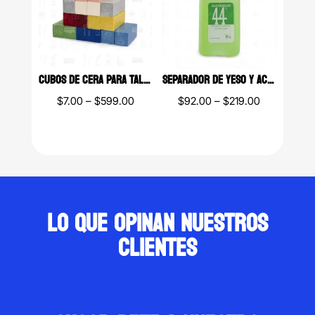
CUBOS DE CERA PARA TALLADO DENTI-CAST
SEPARADOR DE YESO Y ACRILICO 44 (250ML/1L)
Price
Price
$
7.00
–
$
599.00
$
92.00
–
$
219.00
range:
range:
$7.00
$92.00
through
through
$599.00
$219.00
Lo que opinan nuestros
clientes