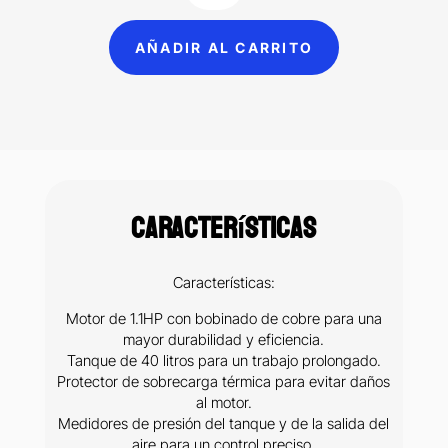
unidad
AÑADIR AL CARRITO
dental
portátil
40
litros
1.1
HP
Características
Rosenthal
cantidad
Características:
Motor de 1.1HP con bobinado de cobre para una
mayor durabilidad y eficiencia.
Tanque de 40 litros para un trabajo prolongado.
Protector de sobrecarga térmica para evitar daños
al motor.
Medidores de presión del tanque y de la salida del
aire para un control preciso.