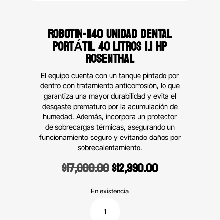
ROBOTIN-1140 UNIDAD DENTAL
PORTÁTIL 40 LITROS 1.1 HP
ROSENTHAL
El equipo cuenta con un tanque pintado por
dentro con tratamiento anticorrosión, lo que
garantiza una mayor durabilidad y evita el
desgaste prematuro por la acumulación de
humedad. Además, incorpora un protector
de sobrecargas térmicas, asegurando un
funcionamiento seguro y evitando daños por
sobrecalentamiento.
Original
Current
$
17,000.00
$
12,990.00
price
price
was:
is:
En existencia
$17,000.00.
$12,990.00.
Robotin-
1140