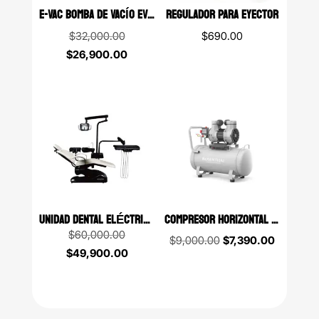
E-VAC BOMBA DE VACÍO EVOTECH 1HP
REGULADOR PARA EYECTOR
Original
$
32,000.00
$
690.00
price
Current
$
26,900.00
was:
price
$32,000.00.
is:
$26,900.00.
UNIDAD DENTAL ELÉCTRICA GALAXY ZD3
COMPRESOR HORIZONTAL LIBRE DE ACEITE 60 LITROS 2 HP ROSENTHAL
Original
$
60,000.00
Original
Current
$
9,000.00
$
7,390.00
price
Current
$
49,900.00
price
price
was:
price
was:
is:
$60,000.00.
is:
$9,000.00.
$7,390.0
$49,900.00.