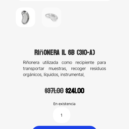
Riñonera 1L 6B (310-A)
Riñonera utilizada como recipiente para
transportar muestras, recoger residuos
orgánicos, líquidos, instrumental,
Original
Current
$
371.00
$
241.00
price
price
was:
is:
En existencia
$371.00.
$241.00.
Riñonera
1L
6B