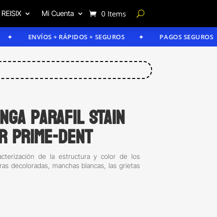
 REISIX
Mi Cuenta
0 Items
ENVÍOS + RÁPIDOS + SEGUROS
PAGOS SEGUROS
nga Parafil STAIN
gr Prime-Dent
racterización de la estructura y color de los
uras decoloradas, manchas blancas, las grietas