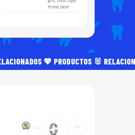
gris, rosa, cafe)
Prime Dent
ELACIONADOS 💖 PRODUCTOS 🐰 RELACIO