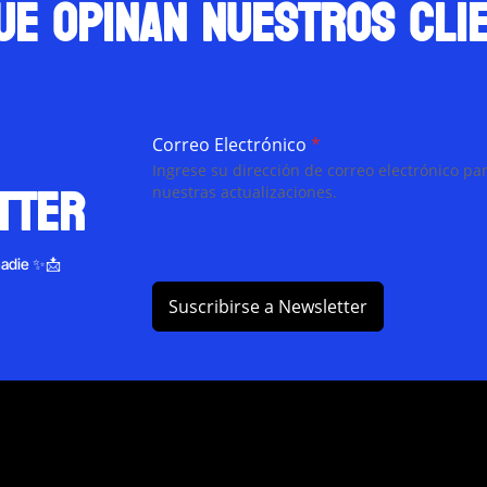
ue opinan nuestros cli
Correo Electrónico
*
Ingrese su dirección de correo electrónico par
tter
nuestras actualizaciones.
nadie ✨📩
Suscribirse a Newsletter