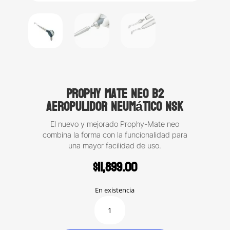
Prophy Mate Neo B2
aeropulidor neumático NSK
El nuevo y mejorado Prophy-Mate neo
combina la forma con la funcionalidad para
una mayor facilidad de uso.
$
11,899.00
En existencia
Prophy
Mate
Neo