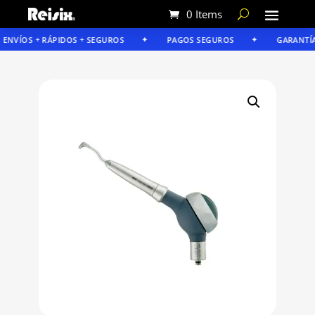
0 Items
NVÍOS + RÁPIDOS + SEGUROS
PAGOS SEGUROS
GARANTÍA R