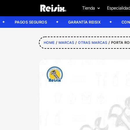
Tienda
Especialida
PAGOS SEGUROS
GARANTÍA REISIX
CONFÍA EN
HOME
/
MARCAS
/
OTRAS MARCAS
/ PORTA RO