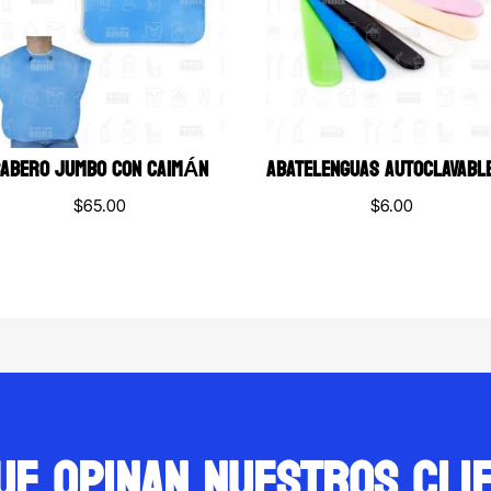
BABERO JUMBO CON CAIMÁN
$
65.00
$
6.00
ue opinan nuestros cli