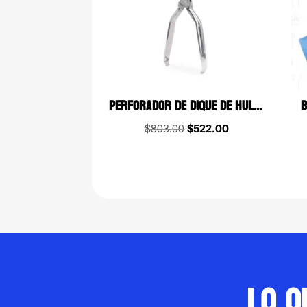
PERFORADOR DE DIQUE DE HULE 6B ADULTO (041)
Original
Current
$
803.00
$
522.00
price
price
was:
is:
$803.00.
$522.00.
Lo q