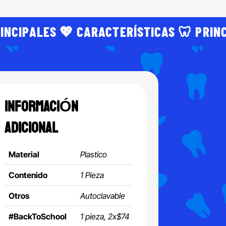
INCIPALES 💖 CARACTERÍSTICAS 🦷 PRIN
INFORMACIÓN
ADICIONAL
Material
Plastico
Contenido
1 Pieza
Otros
Autoclavable
#BackToSchool
1 pieza, 2x$74