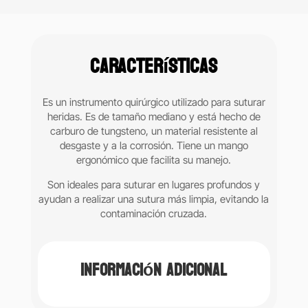
de
tungsteno
12cm
Características
LM
6B
(25-
Es un instrumento quirúrgico utilizado para suturar
125)
heridas. Es de tamaño mediano y está hecho de
cantidad
carburo de tungsteno, un material resistente al
desgaste y a la corrosión. Tiene un mango
ergonómico que facilita su manejo.
Son ideales para suturar en lugares profundos y
ayudan a realizar una sutura más limpia, evitando la
contaminación cruzada.
Información adicional