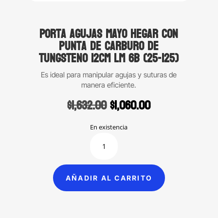
Porta agujas Mayo Hegar con
punta de carburo de
tungsteno 12cm LM 6B (25-125)
Es ideal para manipular agujas y suturas de
manera eficiente.
Original
Current
$
1,632.00
$
1,060.00
price
price
was:
is:
En existencia
$1,632.00.
$1,060.00.
Porta
agujas
Mayo
Hegar
AÑADIR AL CARRITO
con
punta
de
carburo