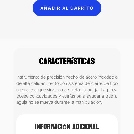
Hegar
AÑADIR AL CARRITO
14
cm
LM
(25-
130)
cantidad
Características
Instrumento de precisión hecho de acero inoxidable
de alta calidad, recto con sistema de cierre de tipo
cremallera que sirve para sujetar la aguja. La pinza
posee concavidades y estrías para ayudar a que la
aguja no se mueva durante la manipulación.
Información adicional