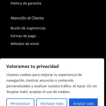
Política de garantía
Atención al Cliente
Buzón de sugerencias
Formas de pago
Métodos de envió
Política de privacidad
Valoramos tu privacidad
Usamos cookies para mejorar tu experiencia de
Copyright © 2026 Reisix. Todos los derechos
navegación, mostrar anuncios o contenido
reservados.
personalizados y analizar nuestro tráfico. Al hacer clic en
‘Aceptar todo’, aceptas el uso de cookies.
Términos y condiciones
Personalizar
Rechazar todo
Aceptar todo