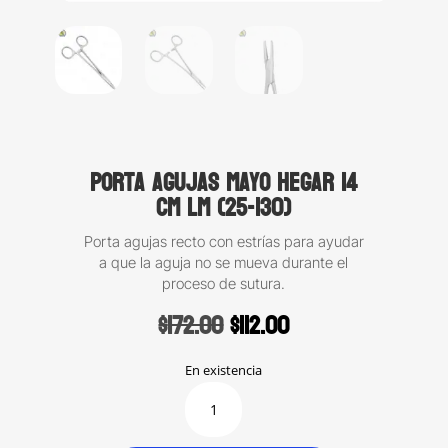
Porta agujas Mayo Hegar 14
cm LM (25-130)
Porta agujas recto con estrías para ayudar
a que la aguja no se mueva durante el
proceso de sutura.
Original
Current
$
172.00
$
112.00
price
price
was:
is:
En existencia
$172.00.
$112.00.
Porta
agujas
Mayo