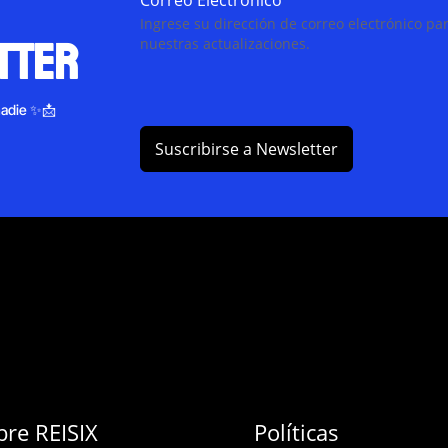
Correo Electrónico
*
Ingrese su dirección de correo electrónico par
tter
nuestras actualizaciones.
nadie ✨📩
Suscribirse a Newsletter
bre REISIX
Políticas