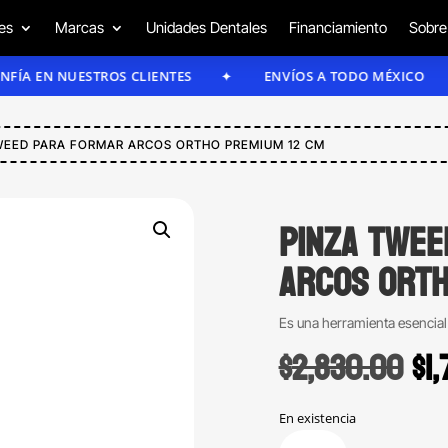
es
Marcas
Unidades Dentales
Financiamiento
Sobre
N NUESTROS CLIENTES
ENVÍOS A TODO MÉXICO
WEED PARA FORMAR ARCOS ORTHO PREMIUM 12 CM
Pinza Twee
arcos Orth
Es una herramienta esencial 
Or
$
2,830.00
$
1
pr
wa
En existencia
Pinza