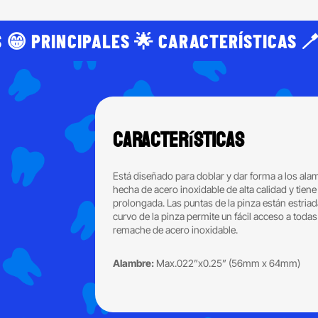
 😁 PRINCIPALES 🌟 CARACTERÍSTICAS 🪥
Características
Está diseñado para doblar y dar forma a los alam
hecha de acero inoxidable de alta calidad y tien
prolongada. Las puntas de la pinza están estria
curvo de la pinza permite un fácil acceso a tod
remache de acero inoxidable.
Alambre:
Max.022”x0.25” (56mm x 64mm)