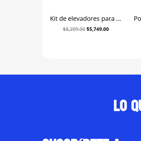
Kit de elevadores para luxación Hu-Friedy
Original
Current
$
8,209.00
$
5,749.00
price
price
was:
is:
$8,209.00.
$5,749.00.
Lo q