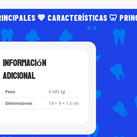
RINCIPALES 💖 CARACTERÍSTICAS 🦷 PRIN
Información
adicional
Peso
0.085 kg
Dimensiones
19 × 9 × 1.5 cm