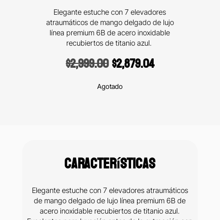
Elegante estuche con 7 elevadores
atraumáticos de mango delgado de lujo
línea premium 6B de acero inoxidable
recubiertos de titanio azul.
Original
Current
$
2,999.00
$
2,879.04
price
price
was:
is:
Agotado
$2,999.00.
$2,879.04.
Características
Elegante estuche con 7 elevadores atraumáticos
de mango delgado de lujo línea premium 6B de
acero inoxidable recubiertos de titanio azul.