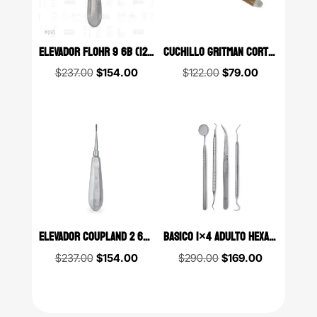
ELEVADOR FLOHR 9 6B (127)
CUCHILLO GRITMAN CORTO DOBLE PARTE ACTIVA 6B (225)
Original
Current
Original
Current
$
237.00
$
154.00
$
122.00
$
79.00
price
price
price
price
was:
is:
was:
is:
$237.00.
$154.00.
$122.00.
$79.00.
ELEVADOR COUPLAND 2 6B (129)
BASICO 1×4 ADULTO HEXAGONAL PREMIUM 6B (327-B)
Original
Current
Original
Current
$
237.00
$
154.00
$
290.00
$
169.00
price
price
price
price
was:
is:
was:
is:
$237.00.
$154.00.
$290.00.
$169.00.