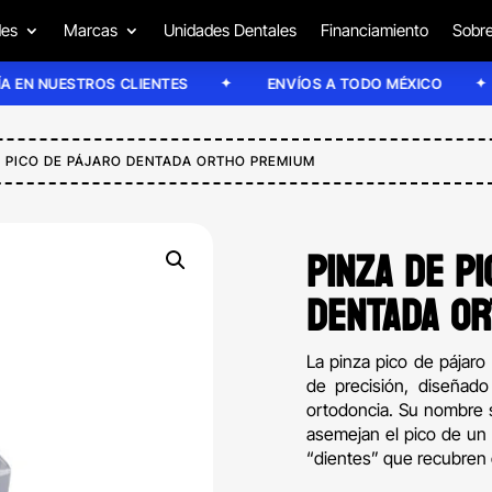
des
Marcas
Unidades Dentales
Financiamiento
Sobre
NUESTROS CLIENTES
ENVÍOS A TODO MÉXICO
E
E PICO DE PÁJARO DENTADA ORTHO PREMIUM
PINZA DE P
DENTADA OR
La pinza pico de pájar
de precisión, diseñado
ortodoncia. Su nombre 
asemejan el pico de un
“dientes” que recubren 