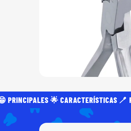
😁 PRINCIPALES 🌟 CARACTERÍSTICAS 🪥 