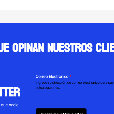
$2,780.00.
$2,319.00.
$5,500.00.
$4
ue opinan nuestros cli
Correo Electrónico
*
Ingrese su dirección de correo electrónico para sus
tter
actualizaciones.
s que nadie