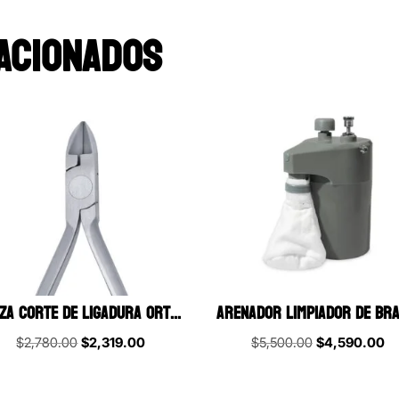
ACIONADOS
PINZA CORTE DE LIGADURA ORTHO PREMIUM 12 CM
Original
Current
Original
Cu
$
2,780.00
$
2,319.00
$
5,500.00
$
4,590.00
price
price
price
pr
was:
is:
was:
is: