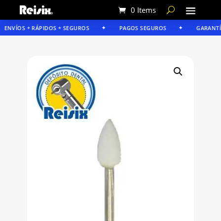
0 Items
ENVÍOS + RÁPIDOS + SEGUROS
PAGOS SEGUROS
GARANTÍA 