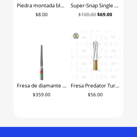
Piedra montada blanca
Super-Snap Single discos pulidores Shofu con 8 pzas
Original
Current
$
8.00
$
100.00
$
69.00
price
price
was:
is:
$100.00.
$69.00.
Fresa de diamante cono punta redonda para preparación de coronas NTI cinta verde y roja
Fresa Predator Turbo fresa mágica de carburo para corte de metal Prima Dental pieza
$
359.00
$
56.00