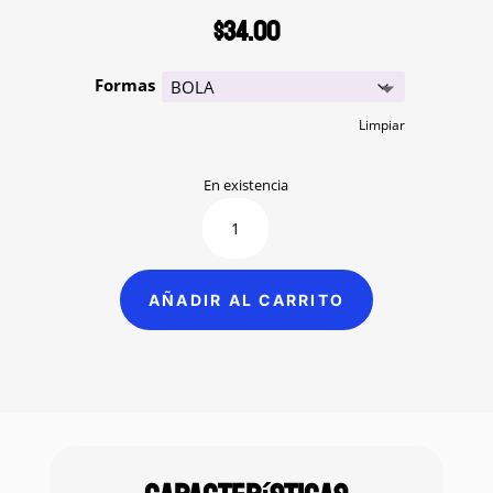
$
34.00
Formas
Limpiar
En existencia
Piedra
de
Arkansas
cantidad
AÑADIR AL CARRITO