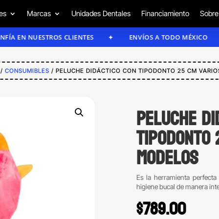
es
Marcas
Unidades Dentales
Financiamiento
Sobre
N NUESTROS CLIENTES
ENVÍOS A TODO MÉXICO
/
CONSUMIBLES
/ PELUCHE DIDÁCTICO CON TIPODONTO 25 CM VARI
Peluche di
tipodonto 
modelos
Es la herramienta perfecta
higiene bucal de manera inter
$
789.00