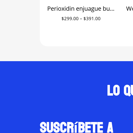
Perioxidin enjuague bucal con clorhexidina Lacer
Price
$
299.00
–
$
391.00
range:
$299.00
through
$391.00
Lo q
suscríbete a