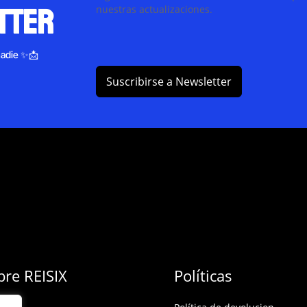
tter
nuestras actualizaciones.
nadie ✨📩
Suscribirse a Newsletter
bre REISIX
Políticas