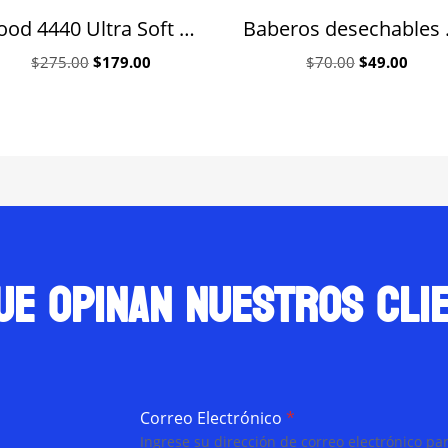
Wood 4440 Ultra Soft cepillo dental de madera Curaprox
Baber
Original
Current
Original
Curre
$
275.00
$
179.00
$
70.00
$
49.00
price
price
price
price
was:
is:
was:
is:
$275.00.
$179.00.
$70.00.
$49.0
ue opinan nuestros cli
Correo Electrónico
*
Ingrese su dirección de correo electrónico par