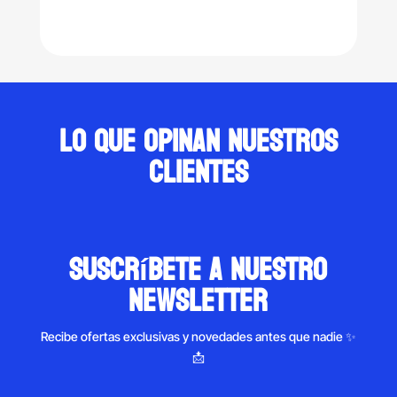
price
price
price
price
was:
is:
was:
is:
$6,500.00.
$4,390.00.
$12,500.00.
$8,290.
Lo que opinan nuestros
clientes
suscríbete a nuestro
newsletter
Recibe ofertas exclusivas y novedades antes que nadie ✨
📩