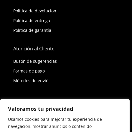
Política de devolucion
Política de entrega
Política de garantía
Atención al Cliente
Buzón de sugerencias
Formas de pago
Métodos de envió
Política de privacidad
Valoramos tu privacidad
Usamos cookies para mejorar tu experiencia de
Copyright © 2026 Reisix. Todos los derechos
navegación, mostrar anuncios o contenido
reservados.