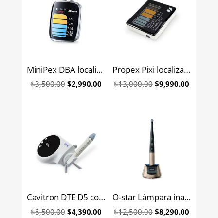
MiniPex DBA localizador de apice Woodpecker
Propex Pixi localizador de ápices Dentsply
Original
Current
Original
Current
$
3,500.00
$
2,990.00
$
13,000.00
$
9,990.00
price
price
price
price
was:
is:
was:
is:
$3,500.00.
$2,990.00.
$13,000.00.
$9,990.
Cavitron DTE D5 con LED escariador ultrasónico Woodpecker
O-star Lámpara inalámbrica de fotocurado de un segundo Woodpecker
Original
Current
Original
Current
$
6,500.00
$
4,390.00
$
12,500.00
$
8,290.00