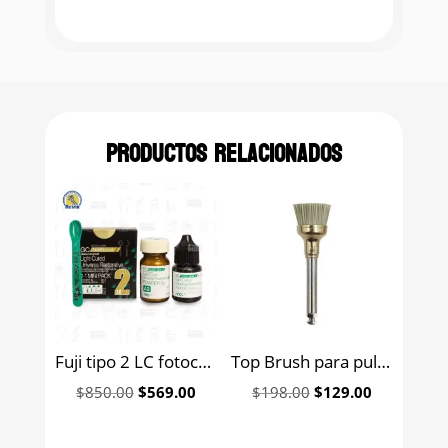
Productos relacionados
Fuji tipo 2 LC fotocurado ionómero de vidrio para base o restauración GC mini pack 5 grs., 2.6 ml
Top Brush para pulido de restauraciones de resina Edenta
Original
Current
Original
Current
$
850.00
$
569.00
$
198.00
$
129.00
price
price
price
price
was:
is:
was:
is: