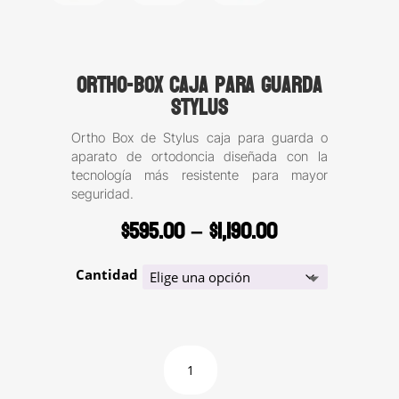
Ortho-Box caja para guarda
Stylus
Ortho Box de Stylus caja para guarda o
aparato de ortodoncia diseñada con la
tecnología más resistente para mayor
seguridad.
Price
$
595.00
–
$
1,190.00
range:
$595.00
Cantidad
through
$1,190.00
Ortho-
Box
caja