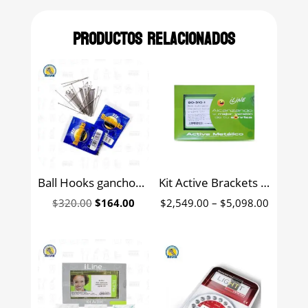
Productos relacionados
Ball Hooks ganchos de bola Ah-Kim-Pech
Kit Active Brackets de autoligado interactivo metálico iLine
Original
Current
Price
$
320.00
$
164.00
$
2,549.00
–
$
5,098.00
price
price
range:
was:
is:
$2,549.
$320.00.
$164.00.
through
$5,098.