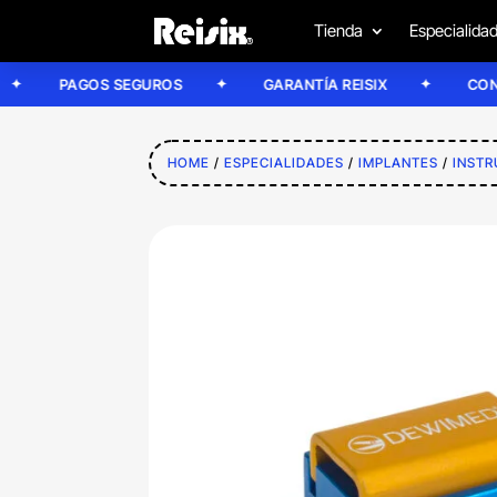
Tienda
Especialida
PAGOS SEGUROS
GARANTÍA REISIX
CONFÍA EN
HOME
/
ESPECIALIDADES
/
IMPLANTES
/
INST