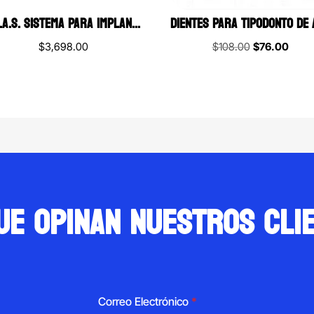
O.S.A.S. SISTEMA PARA IMPLANTES DESARMADOR DE PRECISIÓN DEWIMED
Original
Curre
$
3,698.00
$
108.00
$
76.00
price
price
was:
is:
$108.00.
$76.0
ue opinan nuestros cli
Correo Electrónico
*