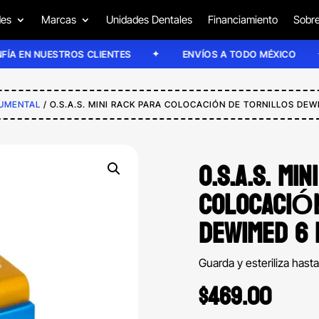
des
Marcas
Unidades Dentales
Financiamiento
Sobre
 NUESTROS CLIENTES
ENVÍOS A TODO MÉXICO
RUMENTAL
/ O.S.A.S. MINI RACK PARA COLOCACIÓN DE TORNILLOS DEW
O.S.A.S. MI
COLOCACIÓN
DEWIMED 6 
Guarda y esteriliza has
$
469.00