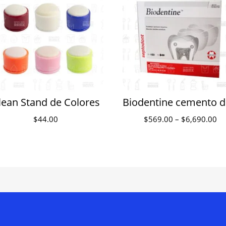
lean Stand de Colores
Bi
Pr
$
44.00
$
569.00
–
$
6,690.00
ra
$5
th
$6