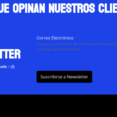
ue opinan nuestros cli
Correo Electrónico
*
Ingrese su dirección de correo electrónico par
tter
nuestras actualizaciones.
nadie ✨📩
Suscribirse a Newsletter