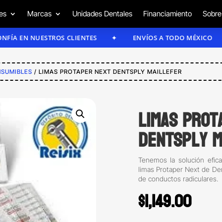
es
Marcas
Unidades Dentales
Financiamiento
Sobre
 NUESTROS CLIENTES
ENVÍOS A TODO MÉXICO
SUMIBLES
/ LIMAS PROTAPER NEXT DENTSPLY MAILLEFER
Limas Prot
Dentsply M
Tenemos la solución efica
limas Protaper Next de Den
de conductos radiculares.
$
1,149.00