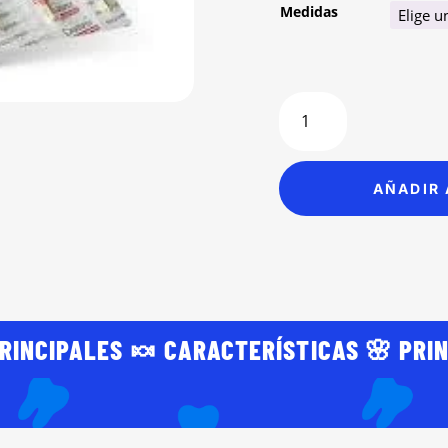
Medidas
Limas
Protaper
Next
Dentsply
AÑADIR 
Maillefer
cantidad
RINCIPALES 🍬 CARACTERÍSTICAS 🌸 PRI