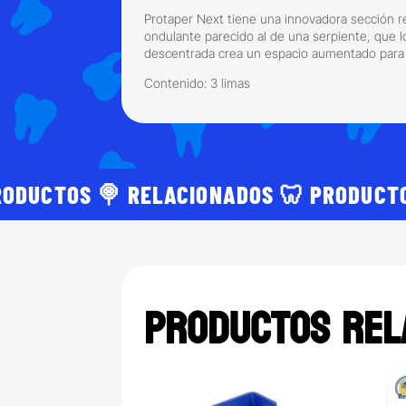
Protaper Next tiene una innovadora sección r
ondulante parecido al de una serpiente, que 
descentrada crea un espacio aumentado para a
Contenido: 3 limas
RODUCTOS 🍭 RELACIONADOS 🦷 PRODUCT
Productos rel