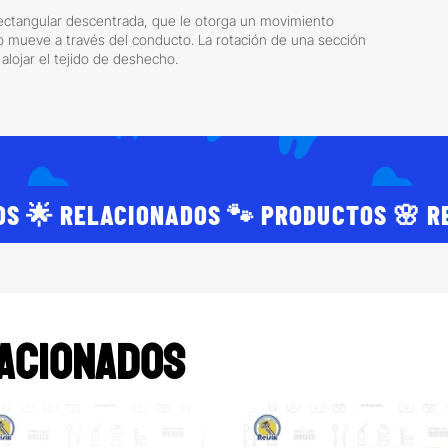
ectangular descentrada, que le otorga un movimiento
lo mueve a través del conducto. La rotación de una sección
lojar el tejido de deshecho.
OS 🌟 RELACIONADOS 🐾 PRODUCTOS 🌸 R
acionados