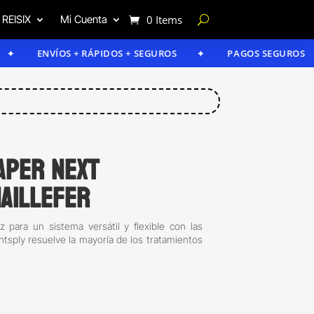
 REISIX
Mi Cuenta
0 Items
ENVÍOS + RÁPIDOS + SEGUROS
PAGOS SEGUROS
aper Next
aillefer
z para un sistema versátil y flexible con las
tsply resuelve la mayoría de los tratamientos