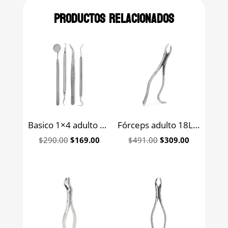
Productos relacionados
Basico 1×4 adulto hexagonal premium 6B (327-B)
Fórceps adulto 18L para molares superiores izquierdos 6B (080)
Original
Current
Original
Current
$
290.00
$
169.00
$
491.00
$
309.00
price
price
price
price
was:
is:
was:
is:
$290.00.
$169.00.
$491.00.
$309.00.