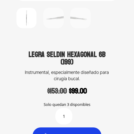
Legra Seldin hexagonal 6B
(199)
Instrumental, especialmente diseñado para
cirugía bucal.
Original
Current
$
153.00
$
99.00
price
price
was:
is:
Solo quedan 3 disponibles
$153.00.
$99.00.
Legra
Seldin
hexagonal
6B