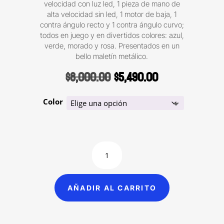
velocidad con luz led, 1 pieza de mano de
alta velocidad sin led, 1 motor de baja, 1
contra ángulo recto y 1 contra ángulo curvo;
todos en juego y en divertidos colores: azul,
verde, morado y rosa. Presentados en un
bello maletín metálico.
Original
Current
$
8,000.00
$
5,490.00
price
price
was:
is:
Color
$8,000.00.
$5,490.00.
Kit
de
piezas
de
AÑADIR AL CARRITO
mano
alta
y