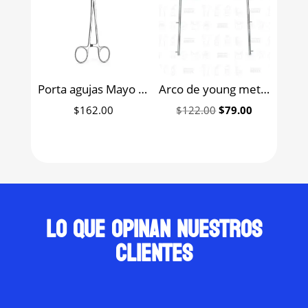
Porta agujas Mayo para sutura 16cm 6B (283)
Arco de young metálico adulto para aislamiento 6b (043)
Original
Current
$
162.00
$
122.00
$
79.00
price
price
was:
is:
$122.00.
$79.00.
Lo que opinan nuestros
clientes