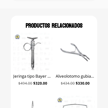
Productos relacionados
Jeringa tipo Bayer con anillo y muleta 6B (210)
Alveolotomo gubia grande 6B 18 cm (143)
Original
Current
Original
Current
$
494.00
$
320.00
$
434.00
$
330.00
price
price
price
price
was:
is:
was:
is:
$494.00.
$320.00.
$434.00.
$330.00.