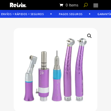
0 Items
NVÍOS + RÁPIDOS + SEGUROS
PAGOS SEGUROS
GARANTÍA R