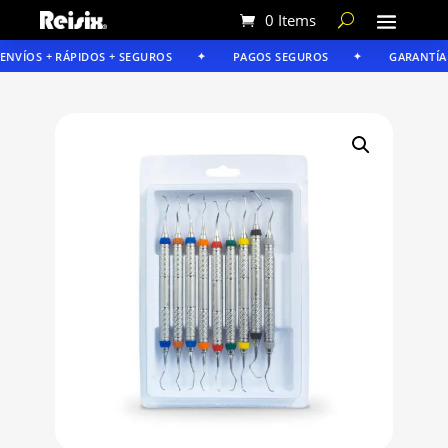
0 Items
NVÍOS + RÁPIDOS + SEGUROS
PAGOS SEGUROS
GARANTÍA RE