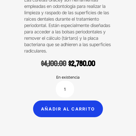
empleadas en odontología para realizar la
limpieza y raspado de las superficies de las
raíces dentales durante el tratamiento
periodontal. Están especialmente diseñadas
para acceder a las bolsas periodontales y
remover el cálculo (tártaro) y la placa
bacteriana que se adhieren a las superficies
radiculares.
Original
Current
$
4,100.00
$
2,780.00
price
price
was:
is:
En existencia
$4,100.00.
$2,780.00.
Kit
con
9
curetas
AÑADIR AL CARRITO
Gracey
codificadas
por
colores