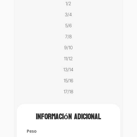
1/2
3/4
5/6
7/8
9/10
11/12
13/14
15/16
17/18
Información adicional
Peso