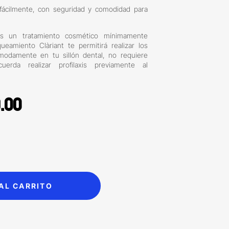
 fácilmente, con seguridad y comodidad para
 es un tratamiento cosmético mínimamente
queamiento Clàriant te permitirá realizar los
ómodamente en tu sillón dental, no requiere
uerda realizar profilaxis previamente al
inal
Current
.00
e
price
is:
.00.
$539.00.
AL CARRITO