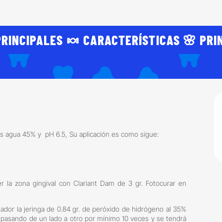
hidrógeno
al
35%
PRINCIPALES 🍬 CARACTERÍSTICAS 🌸 PRI
1.2g.
+
Dam
protector
gingival
3g.
Angelus
cantidad
s agua 45% y pH 6.5, Su aplicación es como sigue:
er la zona gingival con Clariant Dam de 3 gr. Fotocurar en
tador la jeringa de 0.84 gr. de peróxido de hidrógeno al 35%
r pasando de un lado a otro por mínimo 10 veces y se tendrá