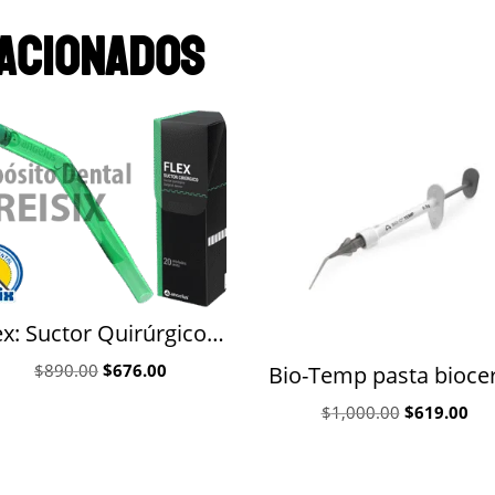
acionados
Flex: Suctor Quirúrgico Angelus 20 piezas
Original
Current
$
890.00
$
676.00
price
price
Original
Cur
$
1,000.00
$
619.00
was:
is:
price
pri
$890.00.
$676.00.
was:
is: