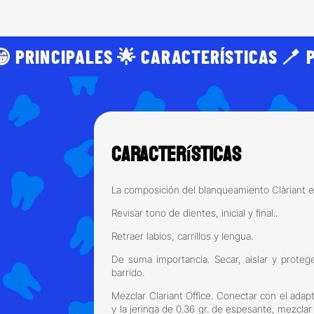
 PRINCIPALES 🌟 CARACTERÍSTICAS 🪥 
Características
La composición del blanqueamiento Clàriant e
Revisar tono de dientes, inicial y final..
Retraer labios, carrillos y lengua.
De suma importancia. Secar, aislar y proteg
barrido.
Mezclar Clariant Office. Conectar con el adap
y la jeringa de 0.36 gr. de espesante, mezcla