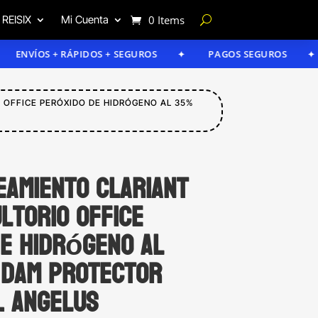
 REISIX
Mi Cuenta
0 Items
OS + RÁPIDOS + SEGUROS
PAGOS SEGUROS
GAR
 OFFICE PERÓXIDO DE HIDRÓGENO AL 35%
eamiento Clariant
ltorio Office
e hidrógeno al
+ Dam protector
. Angelus