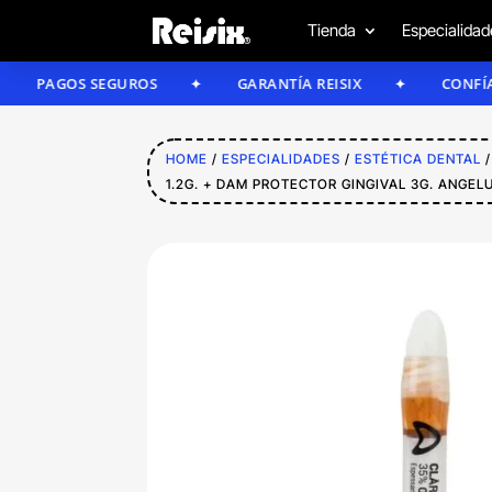
Tienda
Especialidad
GOS SEGUROS
GARANTÍA REISIX
CONFÍA EN NUE
HOME
/
ESPECIALIDADES
/
ESTÉTICA DENTAL
1.2G. + DAM PROTECTOR GINGIVAL 3G. ANGEL