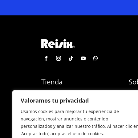
Tienda
So
Categoría de productos
Blog
Valoramos tu privacidad
Marcas
Con
Usamos cookies para mejorar tu experiencia de
¡Las mejores ofertas!
Con
navegación, mostrar anuncios o contenido
personalizados y analizar nuestro tráfico. Al hacer clic e
Back to school
Sucu
‘Aceptar todo’, aceptas el uso de cookies.