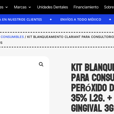
es
Marcas
Unidades Dentales
Financiamiento
Sobre
STROS CLIENTES
ENVÍOS A TODO MÉXICO
ENVÍ
/
CONSUMIBLES
/ KIT BLANQUEAMIENTO CLARIANT PARA CONSULTORIO
US
Kit blanqu
para consu
peróxido d
35% 1.2g. 
gingival 3g