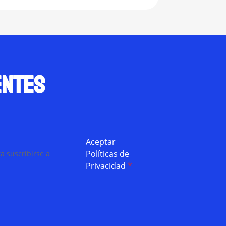
9.00.
through
$480.00
entes
Aceptar
Políticas de
a suscribirse a
Privacidad
*