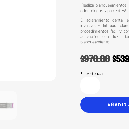
¡Realiza blanqueamientos
odontólogos y pacientes!
El aclaramiento dental
invasivo. El kit para blan
procedimientos fácil y c
activación con luz. Rec
blanqueamiento.
Orig
$
970.00
$
539
pric
was:
En existencia
Kit
$970
blanqueamiento
Clariant
para
AÑADIR 
consultorio
Office
peróxido
de