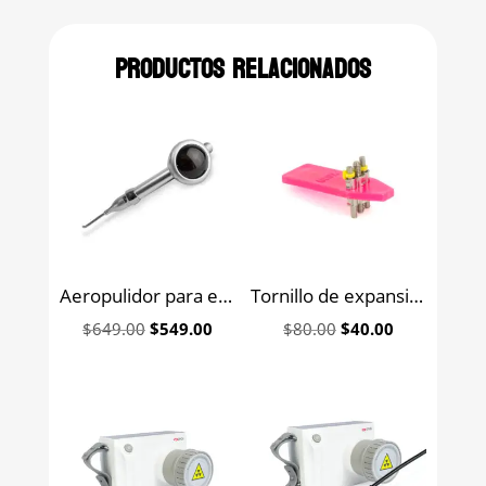
Productos relacionados
Aeropulidor para eliminación de manchas Aser
Tornillo de expansión Leone
Original
Current
Original
Current
$
649.00
$
549.00
$
80.00
$
40.00
price
price
price
price
was:
is:
was:
is:
$649.00.
$549.00.
$80.00.
$40.00.