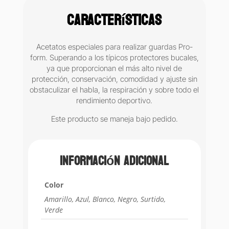
mm
Características
Keyston
paquete
con
Acetatos especiales para realizar guardas Pro-
20
form. Superando a los típicos protectores bucales,
cantidad
ya que proporcionan el más alto nivel de
protección, conservación, comodidad y ajuste sin
obstaculizar el habla, la respiración y sobre todo el
rendimiento deportivo.
Este producto se maneja bajo pedido.
Información adicional
Color
Amarillo, Azul, Blanco, Negro, Surtido,
Verde