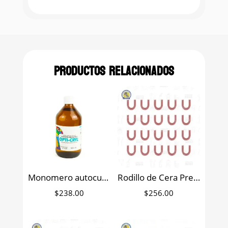
Productos relacionados
Monomero autocurable Opti-Cryl 500 ml
Rodillo de Cera Preformado (U) DentiCast Caja con 20
$
238.00
$
256.00