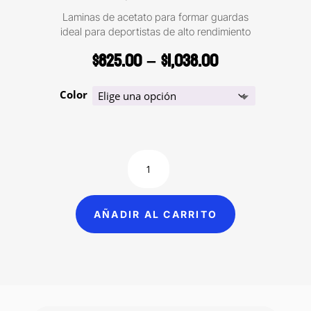
Laminas de acetato para formar guardas
ideal para deportistas de alto rendimiento
Price
$
825.00
–
$
1,038.00
range:
$825.00
Color
through
$1,038.00
Guarda
de
Vinyl
suave
AÑADIR AL CARRITO
acetato
blando
de
alto
impacto
.150