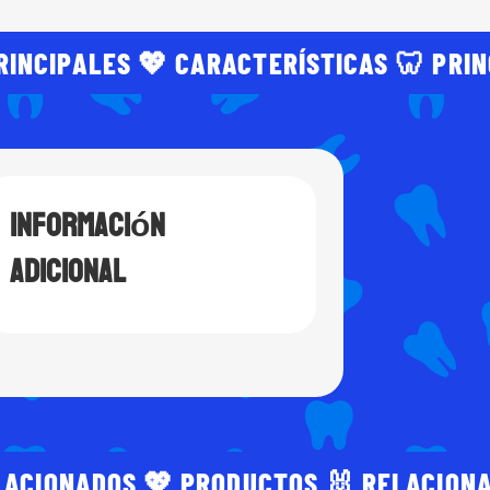
RINCIPALES 💖 CARACTERÍSTICAS 🦷 PRI
Información
adicional
LACIONADOS 💖 PRODUCTOS 🐰 RELACION