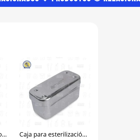
Regla Milimétrica Endodóntica
Caja para esterilización de limas miniendo (307) 6B