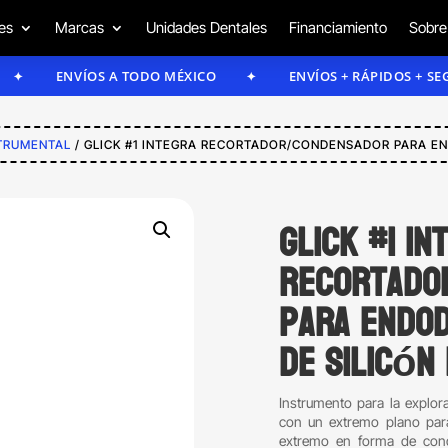
es
Marcas
Unidades Dentales
Financiamiento
Sobre
ENVÍOS A TODO MÉXICO
ENVÍOS + RÁPIDOS + SEGUROS
TRUMENTAL
/ GLICK #1 INTEGRA RECORTADOR/CONDENSADOR PARA E
Glick #1 In
recortado
para endod
de silicón 
Instrumento para la explor
con un extremo plano para
extremo en forma de co