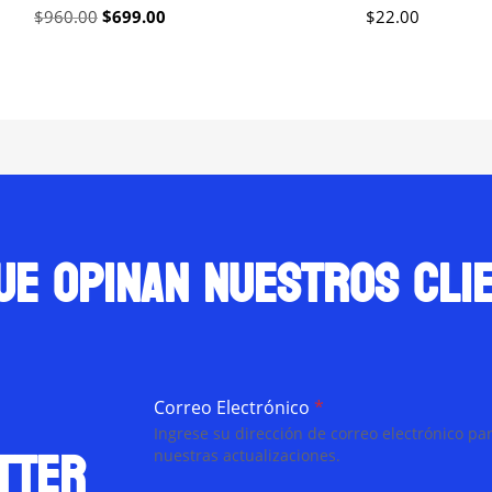
Original
Current
$
960.00
$
699.00
$
22.00
price
price
was:
is:
$960.00.
$699.00.
ue opinan nuestros cli
Correo Electrónico
*
Ingrese su dirección de correo electrónico par
tter
nuestras actualizaciones.