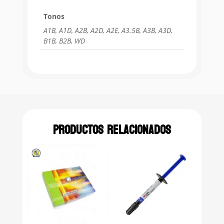
Tonos
A1B, A1D, A2B, A2D, A2E, A3.5B, A3B, A3D,
B1B, B2B, WD
Productos relacionados