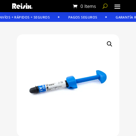
0 Items
ÍOS + RÁPIDOS + SEGUROS
PAGOS SEGUROS
GARANTÍA REI