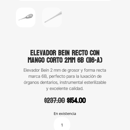
Elevador Bein recto con
mango corto 2mm 6B (116-A)
Elevador Bein 2 mm
de grosor y forma recta
marca 6B, perfecto para la luxación de
órganos dentarios, instrumental esterilizable
y excelente calidad.
Original
Current
$
237.00
$
154.00
price
price
was:
is:
En existencia
$237.00.
$154.00.
Elevador
Bein