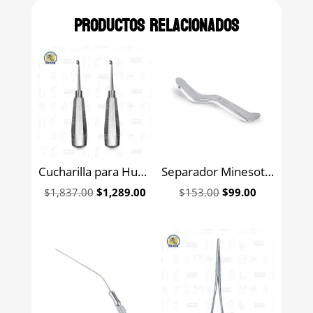
Productos relacionados
Cucharilla para Hueso Jovanovic Hu-Friedy
Separador Minesota 6B (288)
Original
Current
Original
Current
$
1,837.00
$
1,289.00
$
153.00
$
99.00
price
price
price
price
was:
is:
was:
is:
$1,837.00.
$1,289.00.
$153.00.
$99.00.