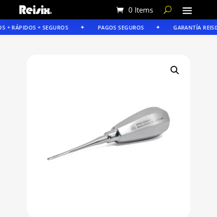
0 Items
 + RÁPIDOS + SEGUROS
PAGOS SEGUROS
GARANTÍA REISIX