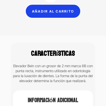
recto
con
AÑADIR AL CARRITO
mango
corto
2mm
6B
(116-
A)
cantidad
Características
Elevador Bein
con un grosor de 2 mm marca 6B con
punta recta, instrumento utilizado en odontología
para la luxación de dientes. La forma de la punta del
elevador determina la función que realizará.
Información adicional