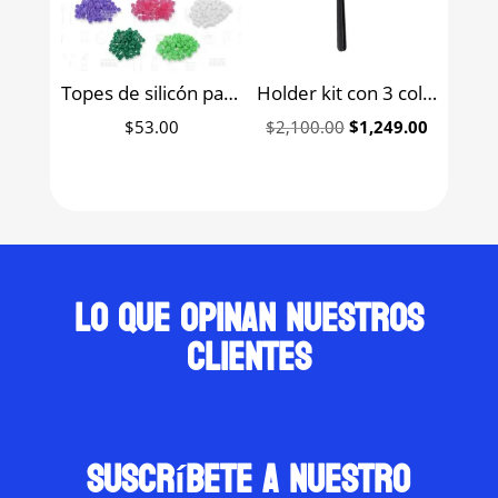
Topes de silicón para limas
Holder kit con 3 colimadores para radiovisógrafo Handy
Original
Current
$
53.00
$
2,100.00
$
1,249.00
price
price
was:
is:
$2,100.00.
$1,249.0
Lo que opinan nuestros
clientes
suscríbete a nuestro