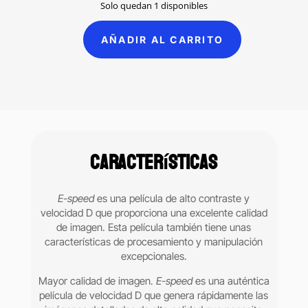
was:
is:
Solo quedan 1 disponibles
$2,100.00.
$1,549.00.
AÑADIR AL CARRITO
E-
Speed
RX
radiografía
periapical
adulto
Carestream
Características
caja
con
150
E-speed
es una película de alto contraste y
pzas
velocidad D que proporciona una excelente calidad
cantidad
de imagen. Esta película también tiene unas
características de procesamiento y manipulación
excepcionales.
Mayor calidad de imagen.
E-speed
es una auténtica
película de velocidad D que genera rápidamente las