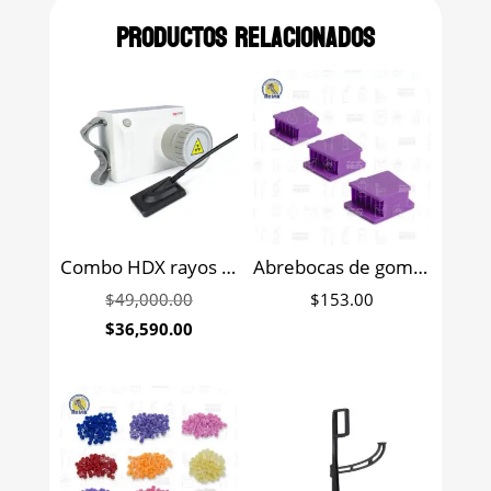
Productos relacionados
Combo HDX rayos X portátil Handy + Sensor radiovisiografo con capa de fibra óptica Handy
Abrebocas de goma autoclavable McKesson con 3 eyectores
Original
$
49,000.00
$
153.00
price
Current
$
36,590.00
was:
price
$49,000.00.
is:
$36,590.00.