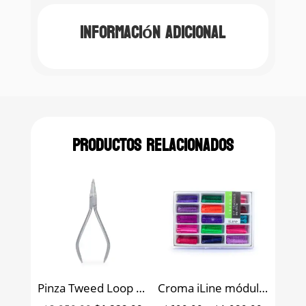
Información adicional
Productos relacionados
Pinza Tweed Loop para formar alambres 060”, 090” y 120” Ortho Premium
Croma iLine módulos en stick para ortodoncia Borgatta caja con 150 bastones