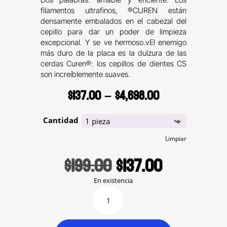
filamentos ultrafinos, ®CUREN están
densamente embalados en el cabezal del
cepillo para dar un poder de limpieza
excepcional. Y se ve hermoso.vEl enemigo
más duro de la placa es la dulzura de las
cerdas Curen®: los cepillos de dientes CS
son increíblemente suaves.
Price
$
137.00
–
$
4,698.00
range:
$137.00
Cantidad
through
$4,698.00
Limpiar
Original
Current
$
199.00
$
137.00
price
price
was:
is:
En existencia
$199.00.
$137.00.
CS
5460
Ultra
Soft