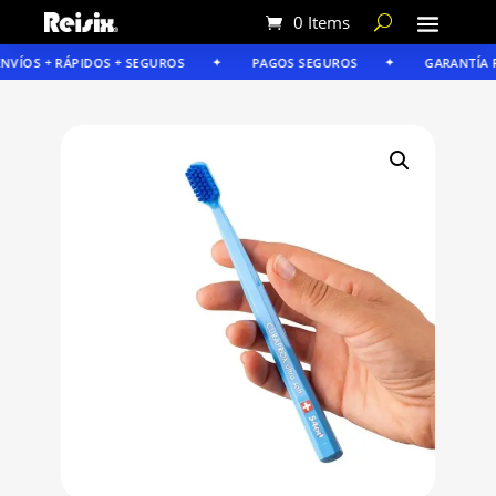
0 Items
VÍOS + RÁPIDOS + SEGUROS
PAGOS SEGUROS
GARANTÍA RE