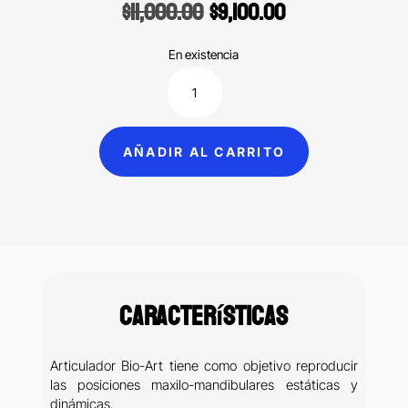
Original
Current
$
11,000.00
$
9,100.00
price
price
was:
is:
En existencia
$11,000.00.
$9,100.00.
Articulador
A7
Plus
AÑADIR AL CARRITO
profesional
con
arco
elite
Bio-
Art
Características
cantidad
Articulador Bio-Art tiene como objetivo reproducir
las posiciones maxilo-mandibulares estáticas y
dinámicas.