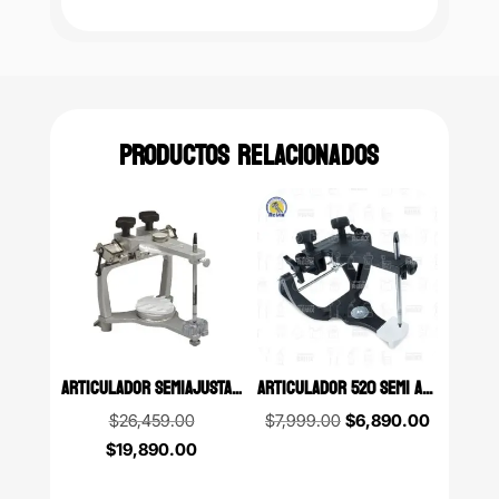
PRODUCTOS RELACIONADOS
ARTICULADOR SEMIAJUSTABLE MODELO 2240 SERIE 2000 WHIPMIX
ARTICULADOR 520 SEMI AJUSTABLE CON ARCO WHIP MIX
Original
Original
Current
$
26,459.00
$
7,999.00
$
6,890.00
price
Current
price
price
$
19,890.00
was:
price
was:
is: