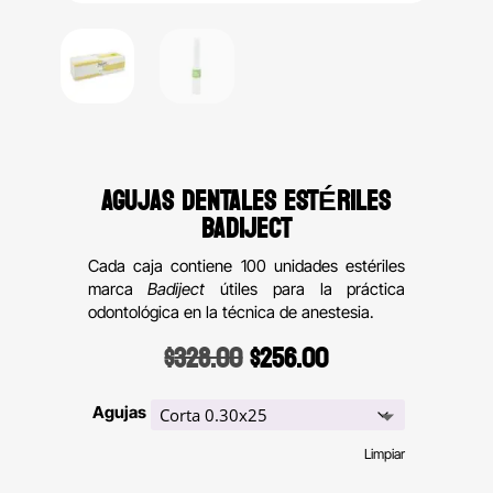
AGUJAS DENTALES ESTÉRILES
BADIJECT
Cada caja contiene 100 unidades estériles
marca
Badiject
útiles para la práctica
odontológica en la técnica de anestesia.
Original
Current
$
328.00
$
256.00
price
price
was:
is:
Agujas
$328.00.
$256.00.
Limpiar