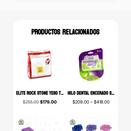
PRODUCTOS RELACIONADOS
ELITE ROCK STONE YESO TIPO 4 EXTRA DURO PARA MODELOS MASTER ZHERMACK 1KG
HILO DENTAL ENCERADO SEDA CON CERA DENTUP DE 400 METROS
Original
Current
Price
$
255.00
$
179.00
$
209.00
–
$
418.00
price
price
range:
was:
is:
$209.00
$255.00.
$179.00.
through