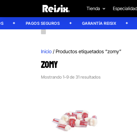
Tienda
Especialida
PAGOS SEGUROS
GARANTÍA REISIX
CONF
Inicio
/ Productos etiquetados “zomy”
ZOMY
Mostrando 1–9 de 31 resultados