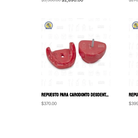
price
price
was:
is:
$3,500.00.
$2,890.00.
REPUESTO PARA CARODONTO DESDENTADO
REPU
$
370.00
$
399