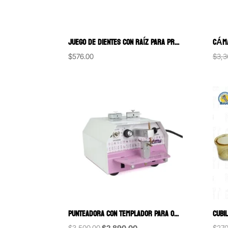
JUEGO DE DIENTES CON RAÍZ PARA PRÁCTICA ENDODÓNTICA 10 PIEZAS
$
576.00
$
3,3
PUNTEADORA CON TEMPLADOR PARA ORTODONCIA
Original
Current
$
3,500.00
$
2,890.00
$
270