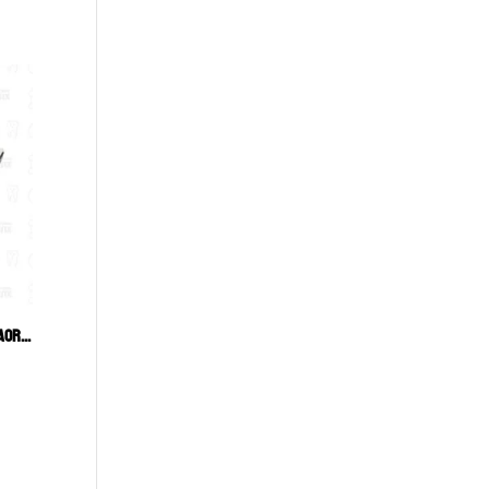
LAMPARA PARA EXPLORACIÓN INTRAORAL CON ABREBOCA AUTOCLAVABLE Y PORTA EYECTOR