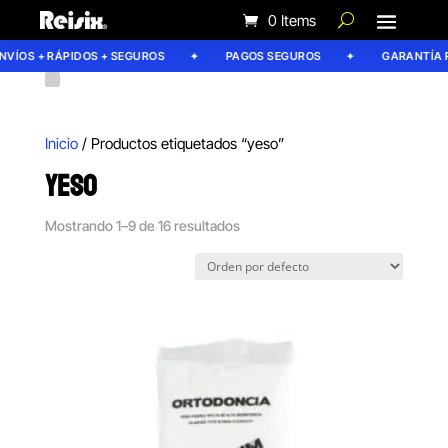
0 Items
ÍOS + RÁPIDOS + SEGUROS
PAGOS SEGUROS
GARANTÍA REI
Inicio
/ Productos etiquetados “yeso”
YESO
Mostrando 1–9 de 16 resultados