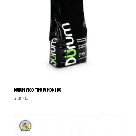
DURUM YESO TIPO IV MDC 1 KG
$
100.00