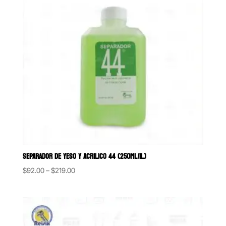
SEPARADOR DE YESO Y ACRILICO 44 (250ML/1L)
Price
$
92.00
–
$
219.00
range:
$92.00
through
$219.00