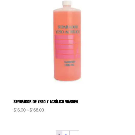
SEPARADOR DE YESO Y ACRÍLICO VIARDEN
Price
$
16.00
–
$
168.00
range:
$16.00
through