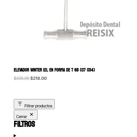
ELEVADOR WINTER 12L EN FORMA DE T 6B (07 034)
Original
Current
$
335.00
$
218.00
price
price
was:
is:
$335.00.
$218.00.
Filtrar productos
Cerrar
FILTROS