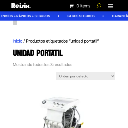
0 Items
ENVÍOS + RÁPIDOS + SEGUROS
PAGOS SEGUROS
GARANTÍA 
Inicio
/ Productos etiquetados “unidad portatil”
UNIDAD PORTATIL
Mostrando todos los 3 resultados