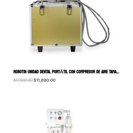
ROBOTIN UNIDAD DENTAL PORTÁTIL CON COMPRESOR DE AIRE TAMAÑO CHICO
Original
Current
$
17,000.00
$
11,890.00
price
price
was:
is:
$17,000.00.
$11,890.00.