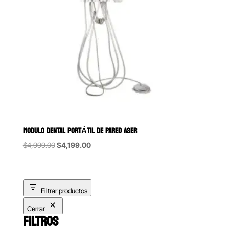
MODULO DENTAL PORTÁTIL DE PARED ASER
Original
Current
$
4,999.00
$
4,199.00
price
price
was:
is:
$4,999.00.
$4,199.00.
Filtrar productos
Cerrar
FILTROS