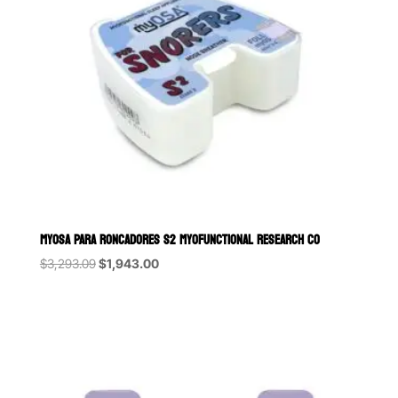
MYOSA PARA RONCADORES S2 MYOFUNCTIONAL RESEARCH CO
Original
Current
$
3,293.09
$
1,943.00
price
price
was:
is:
$3,293.09.
$1,943.00.