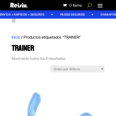
0 Items
VÍOS + RÁPIDOS + SEGUROS
PAGOS SEGUROS
GARANTÍA RE
Inicio
/ Productos etiquetados “TRAINER”
TRAINER
Mostrando todos los 8 resultados