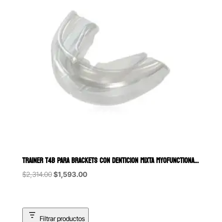
TRAINER T4B PARA BRACKETS CON DENTICION MIXTA MYOFUNCTIONAL RESEAR
Original
Current
$
2,314.00
$
1,593.00
price
price
was:
is:
$2,314.00.
$1,593.00.
Filtrar productos