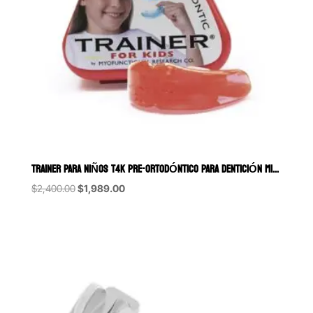
TRAINER PARA NIÑOS T4K PRE-ORTODÓNTICO PARA DENTICIÓN MIXTA MYOFU
Original
Current
$
2,400.00
$
1,989.00
price
price
was:
is:
$2,400.00.
$1,989.00.