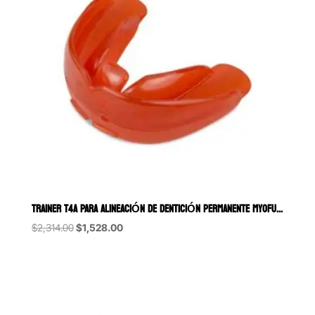
TRAINER T4A PARA ALINEACIÓN DE DENTICIÓN PERMANENTE MYOFUNCTIONAL
Original
Current
$
2,314.00
$
1,528.00
price
price
was:
is:
$2,314.00.
$1,528.00.