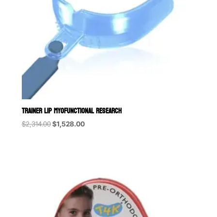
TRAINER LIP MYOFUNCTIONAL RESEARCH
Original
Current
$
2,314.00
$
1,528.00
price
price
was:
is:
$2,314.00.
$1,528.00.