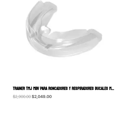
TRAINER TMJ MBV PARA RONCADORES Y RESPIRADORES BUCALES MYOFUNCTIO
Original
Current
$
2,900.00
$
2,049.00
price
price
was:
is:
$2,900.00.
$2,049.00.