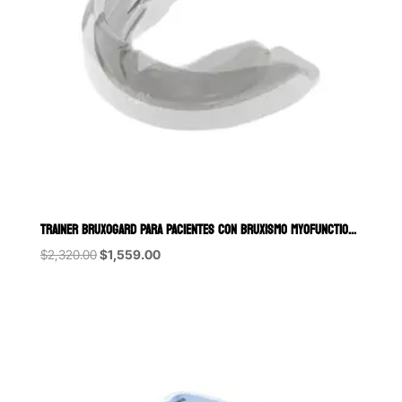
TRAINER BRUXOGARD PARA PACIENTES CON BRUXISMO MYOFUNCTIONAL RESEA
Original
Current
$
2,320.00
$
1,559.00
price
price
was:
is:
$2,320.00.
$1,559.00.