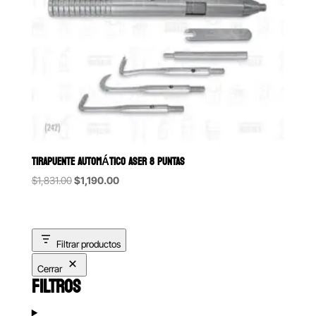
TIRAPUENTE AUTOMÁTICO ASER 8 PUNTAS
Original
Current
$
1,831.00
$
1,190.00
price
price
was:
is:
$1,831.00.
$1,190.00.
Filtrar productos
Cerrar
FILTROS