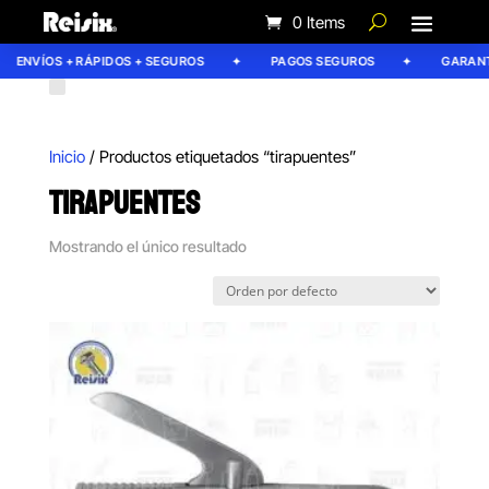
0 Items
ENVÍOS + RÁPIDOS + SEGUROS
PAGOS SEGUROS
GARANTÍ
Inicio
/ Productos etiquetados “tirapuentes”
TIRAPUENTES
Mostrando el único resultado