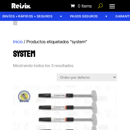
0 Items
ENVÍOS + RÁPIDOS + SEGUROS
PAGOS SEGUROS
GARANTÍA 
Inicio
/ Productos etiquetados “system”
SYSTEM
Mostrando todos los 3 resultados