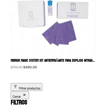
MIRROR MAGIC SYSTEM KIT ANTIEMPAÑANTE PARA ESPEJOS INTRAORALES ZIR
Original
Current
$
700.00
$
490.00
price
price
was:
is:
$700.00.
$490.00.
Filtrar productos
Cerrar
FILTROS