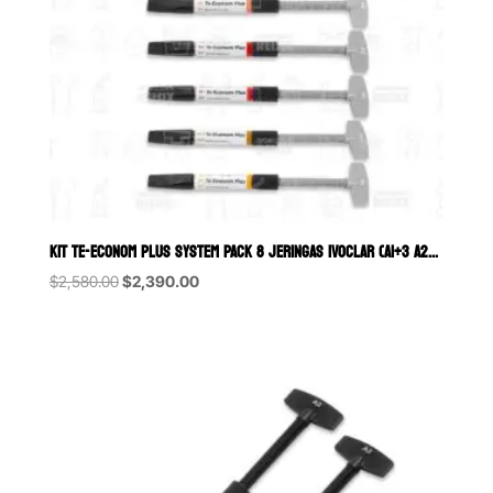
KIT TE-ECONOM PLUS SYSTEM PACK 8 JERINGAS IVOCLAR (A1+3 A2+2 A3+ A 3
Original
Current
$
2,580.00
$
2,390.00
price
price
was:
is:
$2,580.00.
$2,390.00.