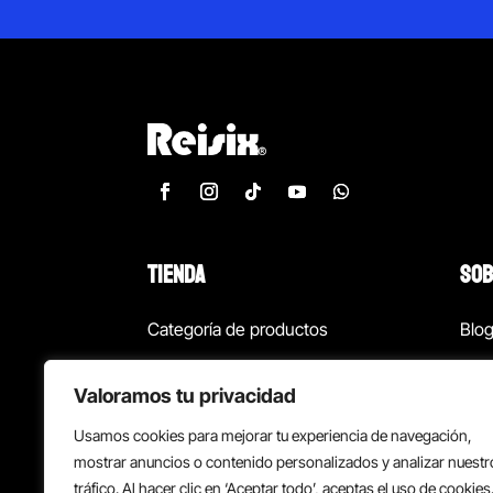
TIENDA
SOB
Categoría de productos
Blo
Marcas
Con
Valoramos tu privacidad
¡Las mejores ofertas!
Con
Usamos cookies para mejorar tu experiencia de navegación,
Back to school
Suc
mostrar anuncios o contenido personalizados y analizar nuestr
tráfico. Al hacer clic en ‘Aceptar todo’, aceptas el uso de cookies