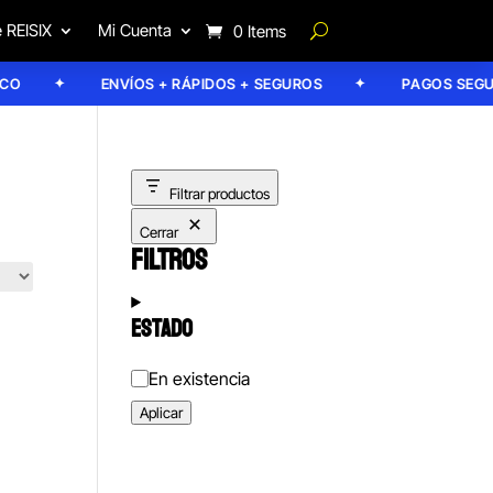
 REISIX
Mi Cuenta
0 Items
ENVÍOS + RÁPIDOS + SEGUROS
PAGOS SEGUR
Filtrar productos
Cerrar
FILTROS
ESTADO
Estado
En existencia
Aplicar