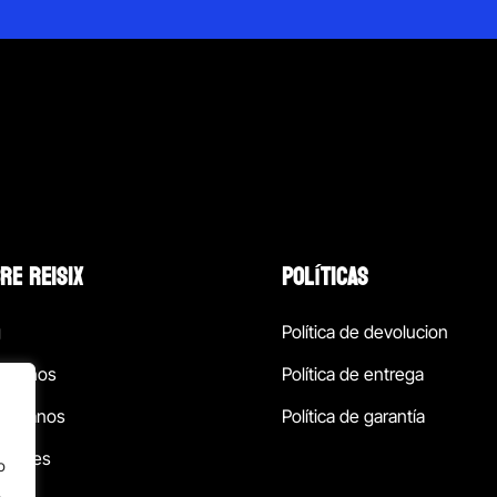
RE REISIX
POLÍTICAS
g
Política de devolucion
ócenos
Política de entrega
táctanos
Política de garantía
ursales
o
.