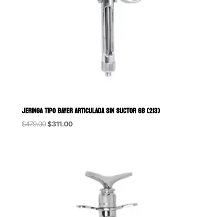
JERINGA TIPO BAYER ARTICULADA SIN SUCTOR 6B (213)
Original
Current
$
479.00
$
311.00
price
price
was:
is:
$479.00.
$311.00.