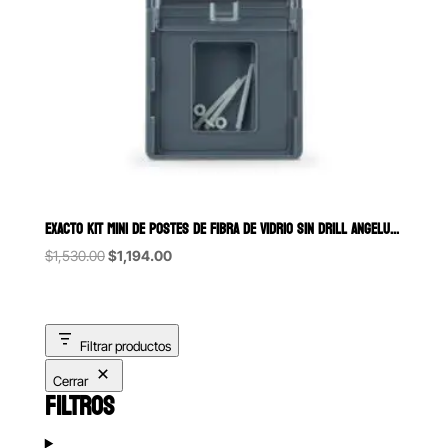
EXACTO KIT MINI DE POSTES DE FIBRA DE VIDRIO SIN DRILL ANGELUS 5 POSTE
Original
Current
$
1,530.00
$
1,194.00
price
price
was:
is:
$1,530.00.
$1,194.00.
Filtrar productos
Cerrar
FILTROS