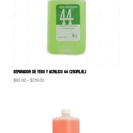
SEPARADOR DE YESO Y ACRILICO 44 (250ML/1L)
Price
$
92.00
–
$
219.00
range:
$92.00
through
$219.00