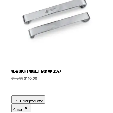
SEPARADOR FARABEUF 12CM 6B (287)
Original
Current
$
170.00
$
110.00
price
price
was:
is:
$170.00.
$110.00.
Filtrar productos
Cerrar