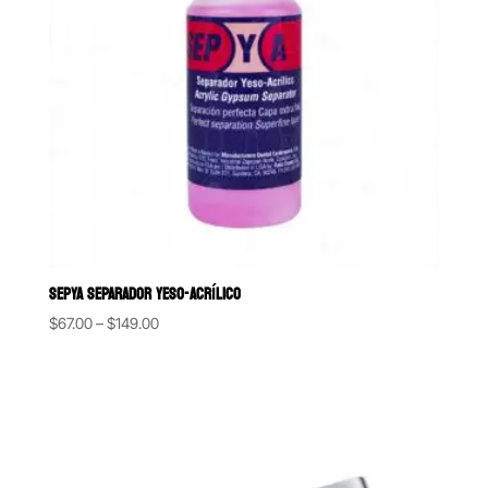
SEPYA SEPARADOR YESO-ACRÍLICO
Price
$
67.00
–
$
149.00
range:
$67.00
through
$149.00