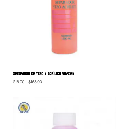
SEPARADOR DE YESO Y ACRÍLICO VIARDEN
Price
$
16.00
–
$
168.00
range:
$16.00
through
$168.00