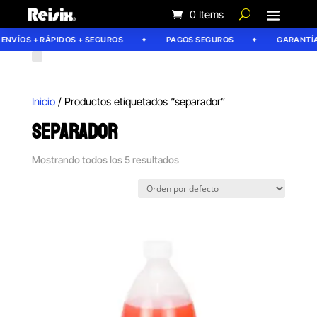
0 Items
NVÍOS + RÁPIDOS + SEGUROS
PAGOS SEGUROS
GARANTÍA R
Inicio
/ Productos etiquetados “separador”
SEPARADOR
Mostrando todos los 5 resultados