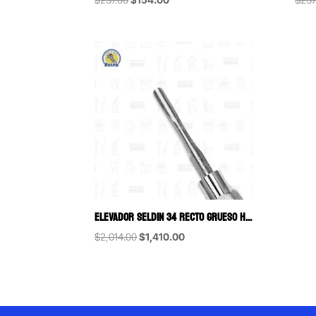
price
price
was:
is:
$237.00.
$154.00.
ELEVADOR SELDIN 34 RECTO GRUESO HU-FRIEDY
Original
Current
$
2,014.00
$
1,410.00
price
price
was:
is:
$2,014.00.
$1,410.00.