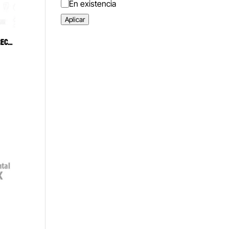
Estado
En existencia
Aplicar
ELEVADOR SELDIN BANDERA 1R DERECHO ANGULADO 90° 6B (124)