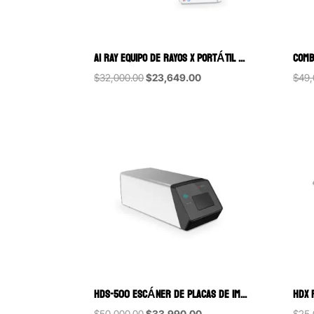
AI RAY EQUIPO DE RAYOS X PORTÁTIL WOODPECKER
Original
Current
$
32,000.00
$
23,649.00
$
49,
price
price
was:
is:
$32,000.00.
$23,649.00.
HDS-500 ESCÁNER DE PLACAS DE IMÁGENES DIGITALES HANDY
Original
Current
$
50,000.00
$
33,990.00
$
25,