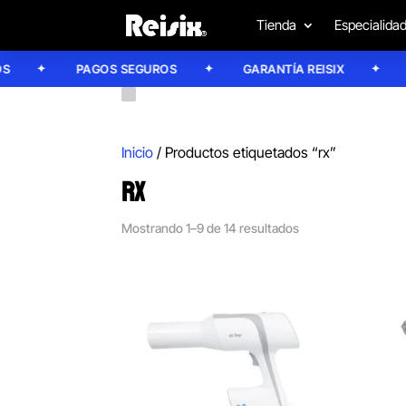
Tienda
Especialida
PAGOS SEGUROS
GARANTÍA REISIX
CON
Inicio
/ Productos etiquetados “rx”
RX
Mostrando 1–9 de 14 resultados