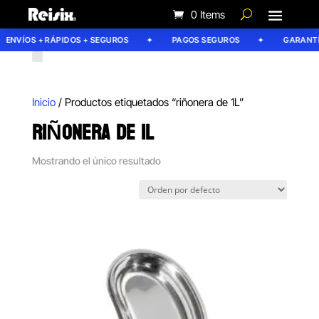
0 Items
ENVÍOS + RÁPIDOS + SEGUROS
PAGOS SEGUROS
GARANTÍA
Inicio
/ Productos etiquetados “riñonera de 1L”
RIÑONERA DE 1L
Mostrando el único resultado