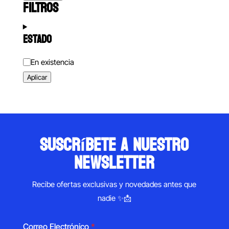
FILTROS
ESTADO
Estado
En existencia
Aplicar
suscríbete a nuestro
newsletter
Recibe ofertas exclusivas y novedades antes que
nadie ✨📩
Correo Electrónico
*