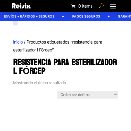
0 Items
ENVÍOS + RÁPIDOS + SEGUROS
PAGOS SEGUROS
GARANTÍ
Inicio
/ Productos etiquetados “resistencia para
esterilizador l Fórcep”
RESISTENCIA PARA ESTERILIZADOR
L FÓRCEP
Mostrando el único resultado