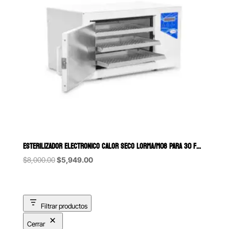
ESTERILIZADOR ELECTRONICO CALOR SECO LORMA/M08 PARA 30 FÓRCEPS
Original
Current
$
8,000.00
$
5,949.00
price
price
was:
is:
$8,000.00.
$5,949.00.
Filtrar productos
Cerrar